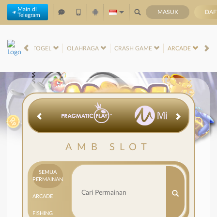
Main di
MASUK
DAF
Telegram
RACE
TOGEL
OLAHRAGA
CRASH GAME
ARCADE
E-
AMB SLOT
SEMUA
PERMAINAN
ARCADE
FISHING