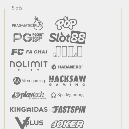
Slots