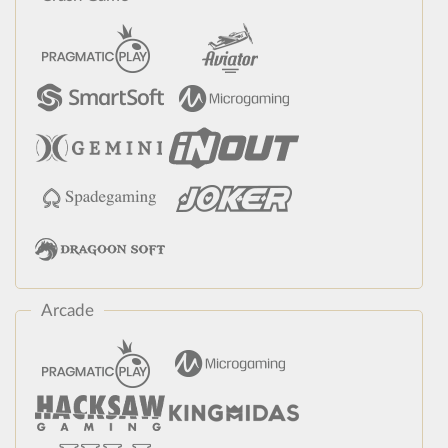
Arcade