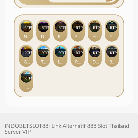
RTP
88%
RTP
80%
RTP
87%
RTP
94%
RTP
89%
RTP
80%
Nova Crash : The Legends of Power
Dart Fest
Ring of Hopeful
Scoop Blessing
Horse Racing
Fruit Roulette Slots
RTP
90%
RTP
95%
RTP
91%
RTP
82%
RTP
89%
RTP
86%
Ghost Busters
Treasure of Pirate
Lagend of Shooter
Real Slap
Drop Racing
Bomb Defusal
RTP
90%
Treasure Land
INDOBETSLOT88: Link Alternatif 888 Slot Thailand
Server VIP