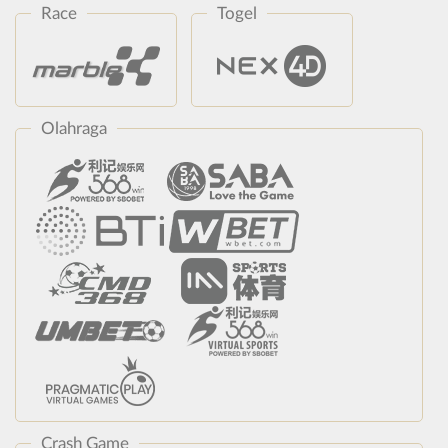
Race
Togel
Olahraga
Crash Game