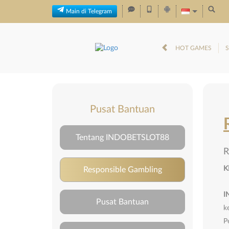
Main di Telegram
HOT GAMES
Pusat Bantuan
Tentang INDOBETSLOT88
R
K
Responsible Gambling
I
Pusat Bantuan
k
P