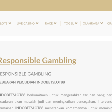
SLOTS
LIVE CASINO
RACE
TOGEL
OLAHRAGA
CR
Responsible Gambling
ESPONSIBLE GAMBLING
EBIJAKAN PERJUDIAN INDOBETSLOT88
NDOBETSLOT88
berkomitmen untuk mengesahkan taruhan yang bert
esadaran akan masalah judi dan meningkatkan pencegahan, intervens
ermainan
INDOBETSLOT88
menetapkan komitmennya untuk meminimali