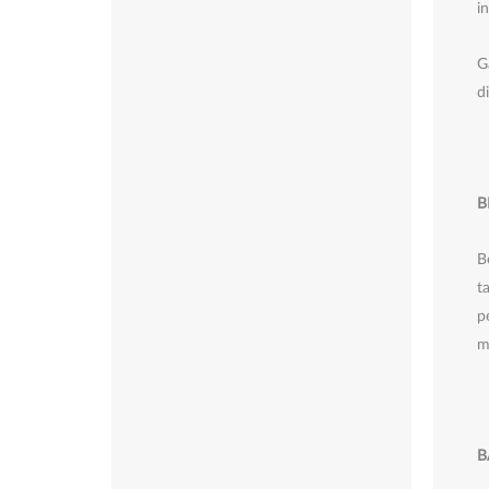
i
G
d
B
B
t
p
m
B