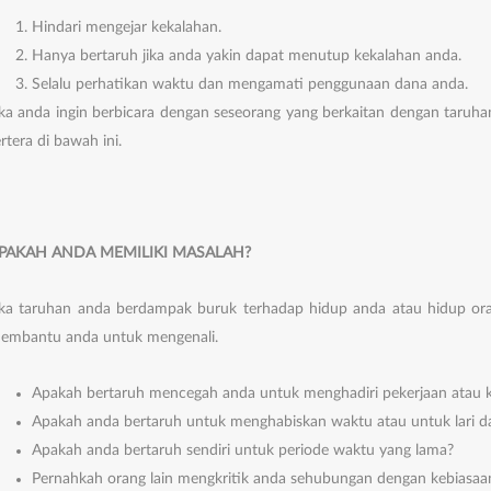
Hindari mengejar kekalahan.
Hanya bertaruh jika anda yakin dapat menutup kekalahan anda.
Selalu perhatikan waktu dan mengamati penggunaan dana anda.
ika anda ingin berbicara dengan seseorang yang berkaitan dengan taruhan
ertera di bawah ini.
PAKAH ANDA MEMILIKI MASALAH?
ika taruhan anda berdampak buruk terhadap hidup anda atau hidup ora
embantu anda untuk mengenali.
Apakah bertaruh mencegah anda untuk menghadiri pekerjaan atau
Apakah anda bertaruh untuk menghabiskan waktu atau untuk lari d
Apakah anda bertaruh sendiri untuk periode waktu yang lama?
Pernahkah orang lain mengkritik anda sehubungan dengan kebiasaa