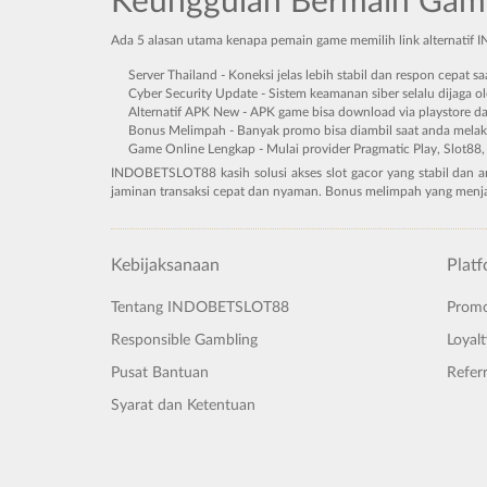
Keunggulan Bermain Game
Ada 5 alasan utama kenapa pemain game memilih link alternatif 
Server Thailand - Koneksi jelas lebih stabil dan respon cepat s
Cyber Security Update - Sistem keamanan siber selalu dijaga ol
Alternatif APK New - APK game bisa download via playstore d
Bonus Melimpah - Banyak promo bisa diambil saat anda melaku
Game Online Lengkap - Mulai provider Pragmatic Play, Slot88,
INDOBETSLOT88 kasih solusi akses slot gacor yang stabil dan an
jaminan transaksi cepat dan nyaman. Bonus melimpah yang menjadi
Kebijaksanaan
Plat
Tentang INDOBETSLOT88
Promo
Responsible Gambling
Loyalt
Pusat Bantuan
Referr
Syarat dan Ketentuan