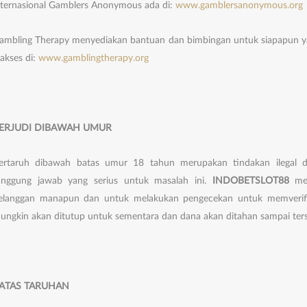
nternasional Gamblers Anonymous ada di:
www.gamblersanonymous.org
ambling Therapy menyediakan bantuan dan bimbingan untuk siapapun yang
iakses di:
www.gamblingtherapy.org
ERJUDI DIBAWAH UMUR
ertaruh dibawah batas umur 18 tahun merupakan tindakan ilegal 
anggung jawab yang serius untuk masalah ini.
INDOBETSLOT88
mem
elanggan manapun dan untuk melakukan pengecekan untuk memverifika
ungkin akan ditutup untuk sementara dan dana akan ditahan sampai te
ATAS TARUHAN