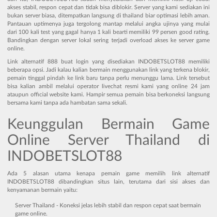
akses stabil, respon cepat dan tidak bisa diblokir. Server yang kami sediakan ini
bukan server biasa, ditempatkan langsung di thailand biar optimasi lebih aman.
Pantauan uptimenya juga tergolong mantap melalui angka ujinya yang mulai
dari 100 kali test yang gagal hanya 1 kali bearti memiliki 99 persen good rating.
Bandingkan dengan server lokal sering terjadi overload akses ke server game
online.
Link alternatif 888 buat login yang disediakan INDOBETSLOT88 memiliki
beberapa opsi. Jadi kalau kalian bermain menggunakan link yang terkena blokir,
pemain tinggal pindah ke link baru tanpa perlu menunggu lama. Link tersebut
bisa kalian ambil melalui operator livechat resmi kami yang online 24 jam
ataupun official website kami. Hampir semua pemain bisa berkoneksi langsung
bersama kami tanpa ada hambatan sama sekali.
Keunggulan Bermain Game
Online Server Thailand di
INDOBETSLOT88
Ada 5 alasan utama kenapa pemain game memilih link alternatif
INDOBETSLOT88 dibandingkan situs lain, terutama dari sisi akses dan
kenyamanan bermain yaitu:
Server Thailand - Koneksi jelas lebih stabil dan respon cepat saat bermain
game online.