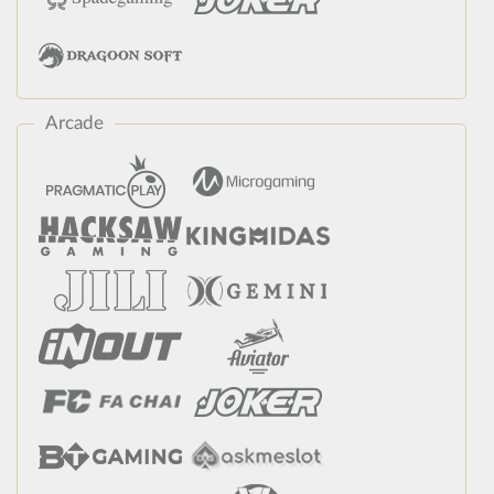
Arcade