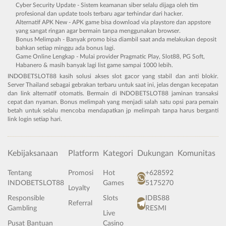
Cyber Security Update - Sistem keamanan siber selalu dijaga oleh tim
profesional dan update tools terbaru agar terhindar dari hacker.
Alternatif APK New - APK game bisa download via playstore dan appstore
yang sangat ringan agar bermain tanpa menggunakan browser.
Bonus Melimpah - Banyak promo bisa diambil saat anda melakukan deposit
bahkan setiap minggu ada bonus lagi.
Game Online Lengkap - Mulai provider Pragmatic Play, Slot88, PG Soft,
Habanero & masih banyak lagi list game sampai 1000 lebih.
INDOBETSLOT88 kasih solusi akses slot gacor yang stabil dan anti blokir.
Server Thailand sebagai gebrakan terbaru untuk saat ini, jelas dengan kecepatan
dan link alternatif otomatis. Bermain di INDOBETSLOT88 jaminan transaksi
cepat dan nyaman. Bonus melimpah yang menjadi salah satu opsi para pemain
betah untuk selalu mencoba mendapatkan jp melimpah tanpa harus berganti
link login setiap hari.
Kebijaksanaan
Platform
Kategori
Dukungan
Komunitas
Tentang
Promosi
Hot
+628592
INDOBETSLOT88
Games
5175270
Loyalty
Responsible
Slots
IDBS88
Referral
Gambling
RESMI
Live
Pusat Bantuan
Casino