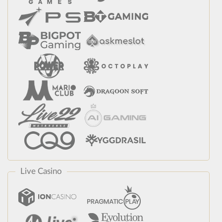
Live Casino