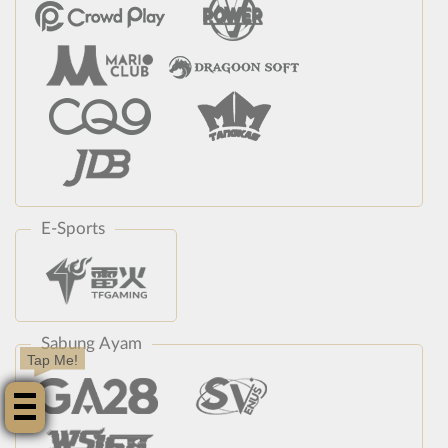
E-Sports
Sabung Ayam
Tap Me!