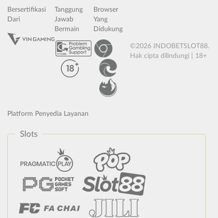
Bersertifikasi
Tanggung
Browser
Dari
Jawab
Yang
Bermain
Didukung
©2026 INDOBETSLOT88.
Hak cipta dilindungi | 18+
Platform Penyedia Layanan
Slots