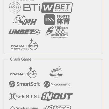
Crash Game