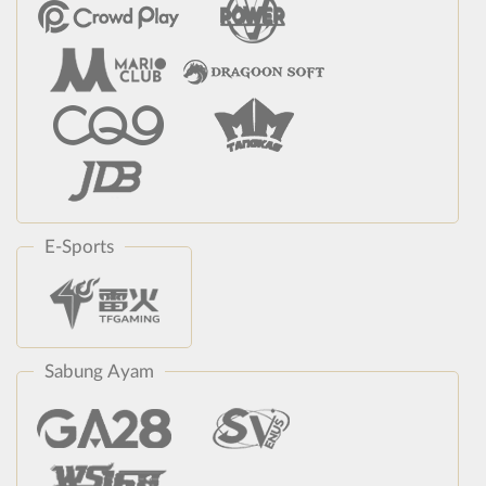
E-Sports
Sabung Ayam