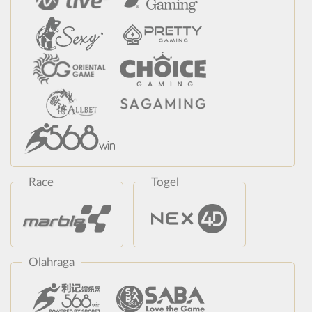
Race
Togel
Olahraga