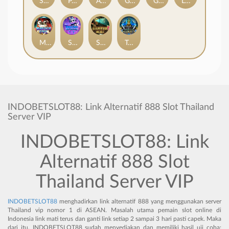
Speed Runner
PANDA BLESSING
A.I
Guan Yu
Guardian of Gold
Lumina Drift
Magica Owl
Space Cat
Steampunk Heist
Temple of Horus
INDOBETSLOT88: Link Alternatif 888 Slot Thailand
Server VIP
INDOBETSLOT88: Link
Alternatif 888 Slot
Thailand Server VIP
INDOBETSLOT88
menghadirkan link alternatif 888 yang menggunakan server
Thailand vip nomor 1 di ASEAN. Masalah utama pemain slot online di
Indonesia link mati terus dan ganti link setiap 2 sampai 3 hari pasti capek. Maka
dari itu, INDOBETSLOT88 sudah menyediakan dan memiliki hasil uji coba: