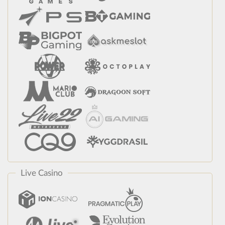
Live Casino