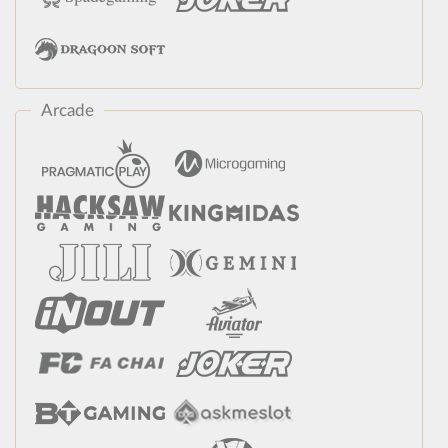
Arcade