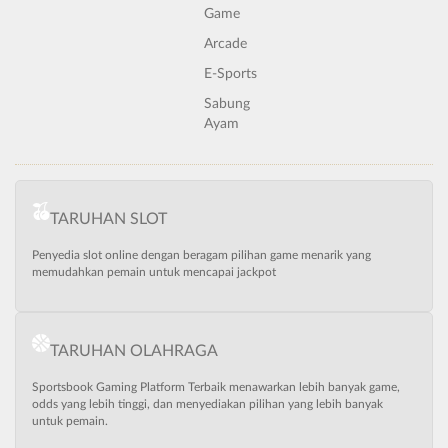
Game
Arcade
E-Sports
Sabung
Ayam
TARUHAN SLOT
Penyedia slot online dengan beragam pilihan game menarik yang
memudahkan pemain untuk mencapai jackpot
TARUHAN OLAHRAGA
Sportsbook Gaming Platform Terbaik menawarkan lebih banyak game,
odds yang lebih tinggi, dan menyediakan pilihan yang lebih banyak
untuk pemain.