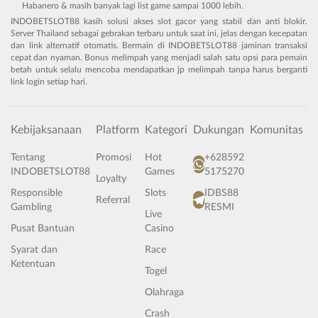
Habanero & masih banyak lagi list game sampai 1000 lebih.
INDOBETSLOT88 kasih solusi akses slot gacor yang stabil dan anti blokir.
Server Thailand sebagai gebrakan terbaru untuk saat ini, jelas dengan kecepatan
dan link alternatif otomatis. Bermain di INDOBETSLOT88 jaminan transaksi
cepat dan nyaman. Bonus melimpah yang menjadi salah satu opsi para pemain
betah untuk selalu mencoba mendapatkan jp melimpah tanpa harus berganti
link login setiap hari.
Kebijaksanaan
Platform
Kategori
Dukungan
Komunitas
Tentang
Promosi
Hot
+628592
INDOBETSLOT88
Games
5175270
Loyalty
Responsible
Slots
IDBS88
Referral
Gambling
RESMI
Live
Pusat Bantuan
Casino
Syarat dan
Race
Ketentuan
Togel
Olahraga
Crash