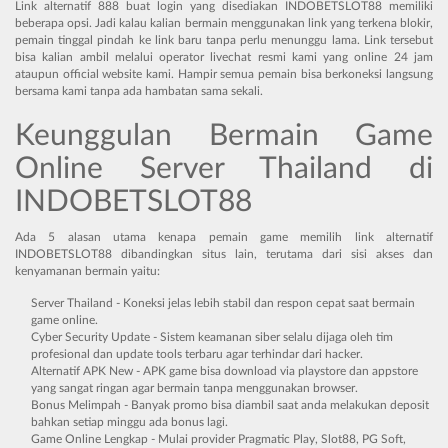
Link alternatif 888 buat login yang disediakan INDOBETSLOT88 memiliki
beberapa opsi. Jadi kalau kalian bermain menggunakan link yang terkena blokir,
pemain tinggal pindah ke link baru tanpa perlu menunggu lama. Link tersebut
bisa kalian ambil melalui operator livechat resmi kami yang online 24 jam
ataupun official website kami. Hampir semua pemain bisa berkoneksi langsung
bersama kami tanpa ada hambatan sama sekali.
Keunggulan Bermain Game
Online Server Thailand di
INDOBETSLOT88
Ada 5 alasan utama kenapa pemain game memilih link alternatif
INDOBETSLOT88 dibandingkan situs lain, terutama dari sisi akses dan
kenyamanan bermain yaitu:
Server Thailand - Koneksi jelas lebih stabil dan respon cepat saat bermain
game online.
Cyber Security Update - Sistem keamanan siber selalu dijaga oleh tim
profesional dan update tools terbaru agar terhindar dari hacker.
Alternatif APK New - APK game bisa download via playstore dan appstore
yang sangat ringan agar bermain tanpa menggunakan browser.
Bonus Melimpah - Banyak promo bisa diambil saat anda melakukan deposit
bahkan setiap minggu ada bonus lagi.
Game Online Lengkap - Mulai provider Pragmatic Play, Slot88, PG Soft,