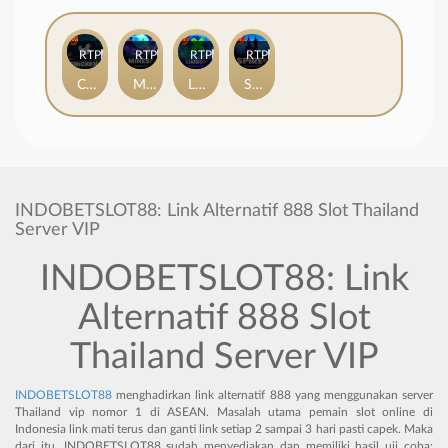
RTP
92%
RTP
88%
RTP
92%
RTP
92%
Chicken+
Mines+
Limbo+
Spire+
INDOBETSLOT88: Link Alternatif 888 Slot Thailand
Server VIP
INDOBETSLOT88: Link
Alternatif 888 Slot
Thailand Server VIP
INDOBETSLOT88
menghadirkan link alternatif 888 yang menggunakan server
Thailand vip nomor 1 di ASEAN. Masalah utama pemain slot online di
Indonesia link mati terus dan ganti link setiap 2 sampai 3 hari pasti capek. Maka
dari itu, INDOBETSLOT88 sudah menyediakan dan memiliki hasil uji coba: