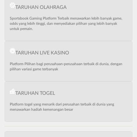
TARUHAN OLAHRAGA
Sportsbook Gaming Platform Terbaik menawarkan lebih banyak game,
odds yang lebih tinggi, dan menyediakan pilihan yang lebih banyak
untuk pemain.
TARUHAN LIVE KASINO
Platform Pilihan bagi perusahaan-perusahaan terbaik di dunia, dengan
pilihan variasi game terbanyak
TARUHAN TOGEL
Platform togel yang menarik dari perusahan terbaik di dunia yang
menawarkan hadiah kemenangan besar