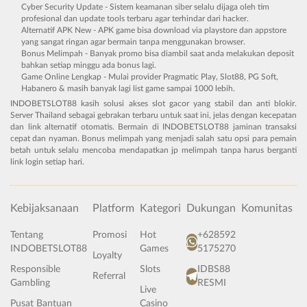
Cyber Security Update - Sistem keamanan siber selalu dijaga oleh tim
profesional dan update tools terbaru agar terhindar dari hacker.
Alternatif APK New - APK game bisa download via playstore dan appstore
yang sangat ringan agar bermain tanpa menggunakan browser.
Bonus Melimpah - Banyak promo bisa diambil saat anda melakukan deposit
bahkan setiap minggu ada bonus lagi.
Game Online Lengkap - Mulai provider Pragmatic Play, Slot88, PG Soft,
Habanero & masih banyak lagi list game sampai 1000 lebih.
INDOBETSLOT88 kasih solusi akses slot gacor yang stabil dan anti blokir.
Server Thailand sebagai gebrakan terbaru untuk saat ini, jelas dengan kecepatan
dan link alternatif otomatis. Bermain di INDOBETSLOT88 jaminan transaksi
cepat dan nyaman. Bonus melimpah yang menjadi salah satu opsi para pemain
betah untuk selalu mencoba mendapatkan jp melimpah tanpa harus berganti
link login setiap hari.
Kebijaksanaan
Platform
Kategori
Dukungan
Komunitas
Tentang
Promosi
Hot
+628592
INDOBETSLOT88
Games
5175270
Loyalty
Responsible
Slots
IDBS88
Referral
Gambling
RESMI
Live
Pusat Bantuan
Casino