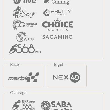
Race
Togel
Olahraga