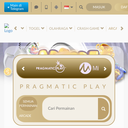
Main di
MASUK
DAF
Telegram
NO
RACE
TOGEL
OLAHRAGA
CRASH GAME
ARCADE
PRAGMATIC PLAY
SEMUA
PERMAINAN
ARCADE