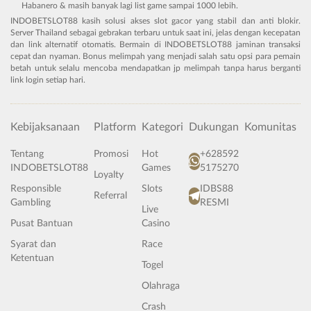
Habanero & masih banyak lagi list game sampai 1000 lebih.
INDOBETSLOT88 kasih solusi akses slot gacor yang stabil dan anti blokir.
Server Thailand sebagai gebrakan terbaru untuk saat ini, jelas dengan kecepatan
dan link alternatif otomatis. Bermain di INDOBETSLOT88 jaminan transaksi
cepat dan nyaman. Bonus melimpah yang menjadi salah satu opsi para pemain
betah untuk selalu mencoba mendapatkan jp melimpah tanpa harus berganti
link login setiap hari.
Kebijaksanaan
Platform
Kategori
Dukungan
Komunitas
Tentang
Promosi
Hot
+628592
INDOBETSLOT88
Games
5175270
Loyalty
Responsible
Slots
IDBS88
Referral
Gambling
RESMI
Live
Pusat Bantuan
Casino
Syarat dan
Race
Ketentuan
Togel
Olahraga
Crash