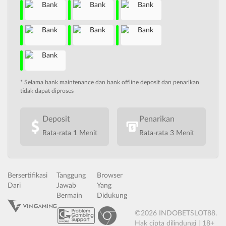
* Selama bank maintenance dan bank offline deposit dan penarikan
tidak dapat diproses
Deposit
Penarikan
Rata-rata 1 Menit
Rata-rata 3 Menit
Bersertifikasi
Tanggung
Browser
Dari
Jawab
Yang
Bermain
Didukung
©2026 INDOBETSLOT88.
Hak cipta dilindungi | 18+