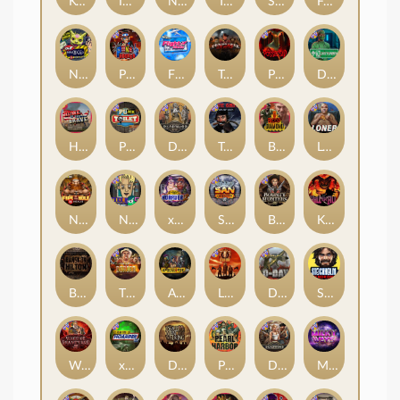
Kenneth Must Die
Infectious 5 xWays
Nexus Blood & Shadow
Tsar Wars
Serial
Folsom Prison
Nexus Outsourced
Punk Rocker 2
Flight Mode
Tombstone Slaughter
Possessed
Disturbed
Home of the Brave
Punk Toilet
Deadwood R.I.P
True Grit Redemption
Blood Diamond
Loner
Nexus Fire In The Hole xBomb
Nine To Five
xWays Hoarder 2
San Quentin xWays
Bounty Hunters xNudge®
Kill Em All
Bangkok Hilton
The Border
Apocalypse Super xNudge
Little Bighorn
D Day
Stockholm Syndrome
Warrior Graveyard xNudge
xWays Hoarder xSplit
Dead Men Walking
Pearl Harbor
Deadwood xNudge
Milky Ways