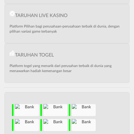
TARUHAN LIVE KASINO
Platform Pilihan bagi perusahaan-perusahaan terbaik di dunia, dengan
pilihan variasi game terbanyak
TARUHAN TOGEL
Platform togel yang menarik dari perusahan terbaik di dunia yang
menawarkan hadiah kemenangan besar