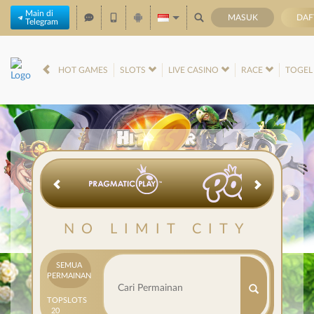
Main di
MASUK
DAF
Telegram
IDR
12,673,747,
HOT GAMES
SLOTS
LIVE CASINO
RACE
TOGE
NO LIMIT CITY
SEMUA
PERMAINAN
TOP
SLOTS
20