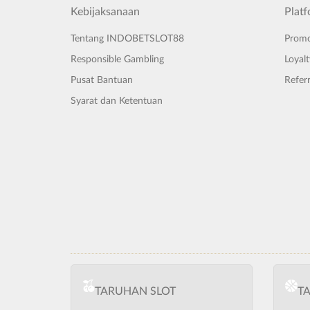
Kebijaksanaan
Plat
Tentang INDOBETSLOT88
Promo
Responsible Gambling
Loyalt
Pusat Bantuan
Referr
Syarat dan Ketentuan
TARUHAN SLOT
T