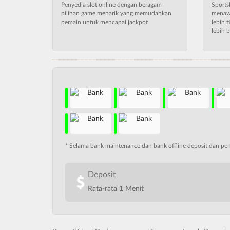
Penyedia slot online dengan beragam
Sports
pilihan game menarik yang memudahkan
menawa
pemain untuk mencapai jackpot
lebih 
lebih 
* Selama bank maintenance dan bank offline deposit dan pen
Deposit
Rata-rata 1 Menit