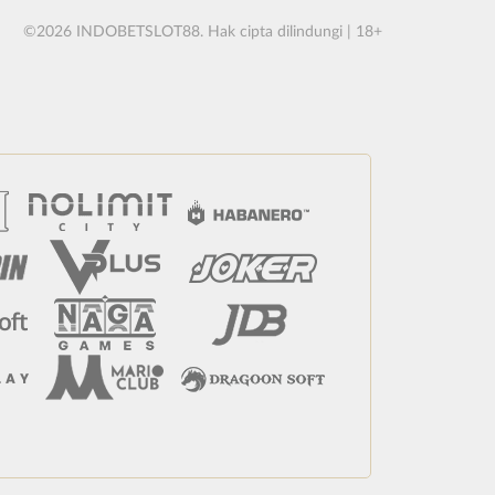
©2026 INDOBETSLOT88. Hak cipta dilindungi | 18+