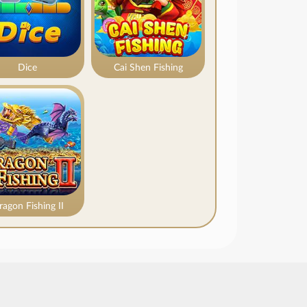
Dice
Cai Shen Fishing
agon Fishing II