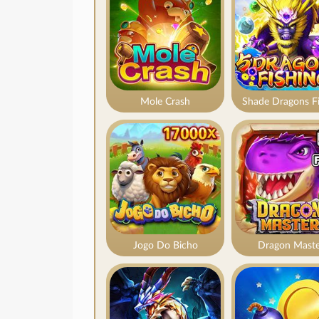
Mole Crash
Jogo Do Bicho
Dragon Maste