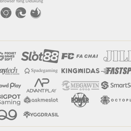
Browser Yang Didukung