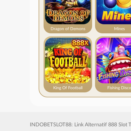
Dragon of Demons
Mines
King Of Football
Fishing Disc
INDOBETSLOT88: Link Alternatif 888 Slot T