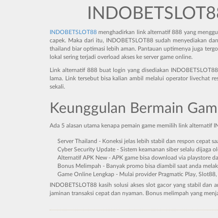
INDOBETSLOT88: L
INDOBETSLOT88
menghadirkan link alternatif 888 yang mengguna
capek. Maka dari itu, INDOBETSLOT88 sudah menyediakan dan memil
thailand biar optimasi lebih aman. Pantauan uptimenya juga tergo
lokal sering terjadi overload akses ke server game online.
Link alternatif 888 buat login yang disediakan INDOBETSLOT88 
lama. Link tersebut bisa kalian ambil melalui operator livecha
sekali.
Keunggulan Bermain Game
Ada 5 alasan utama kenapa pemain game memilih link alternatif 
Server Thailand - Koneksi jelas lebih stabil dan respon cepat s
Cyber Security Update - Sistem keamanan siber selalu dijaga ol
Alternatif APK New - APK game bisa download via playstore d
Bonus Melimpah - Banyak promo bisa diambil saat anda melaku
Game Online Lengkap - Mulai provider Pragmatic Play, Slot88,
INDOBETSLOT88 kasih solusi akses slot gacor yang stabil dan an
jaminan transaksi cepat dan nyaman. Bonus melimpah yang menjadi