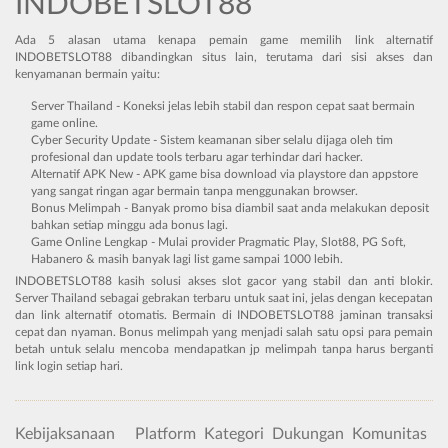
INDOBETSLOT88
Ada 5 alasan utama kenapa pemain game memilih link alternatif
INDOBETSLOT88 dibandingkan situs lain, terutama dari sisi akses dan
kenyamanan bermain yaitu:
Server Thailand - Koneksi jelas lebih stabil dan respon cepat saat bermain
game online.
Cyber Security Update - Sistem keamanan siber selalu dijaga oleh tim
profesional dan update tools terbaru agar terhindar dari hacker.
Alternatif APK New - APK game bisa download via playstore dan appstore
yang sangat ringan agar bermain tanpa menggunakan browser.
Bonus Melimpah - Banyak promo bisa diambil saat anda melakukan deposit
bahkan setiap minggu ada bonus lagi.
Game Online Lengkap - Mulai provider Pragmatic Play, Slot88, PG Soft,
Habanero & masih banyak lagi list game sampai 1000 lebih.
INDOBETSLOT88 kasih solusi akses slot gacor yang stabil dan anti blokir.
Server Thailand sebagai gebrakan terbaru untuk saat ini, jelas dengan kecepatan
dan link alternatif otomatis. Bermain di INDOBETSLOT88 jaminan transaksi
cepat dan nyaman. Bonus melimpah yang menjadi salah satu opsi para pemain
betah untuk selalu mencoba mendapatkan jp melimpah tanpa harus berganti
link login setiap hari.
Kebijaksanaan
Platform
Kategori
Dukungan
Komunitas