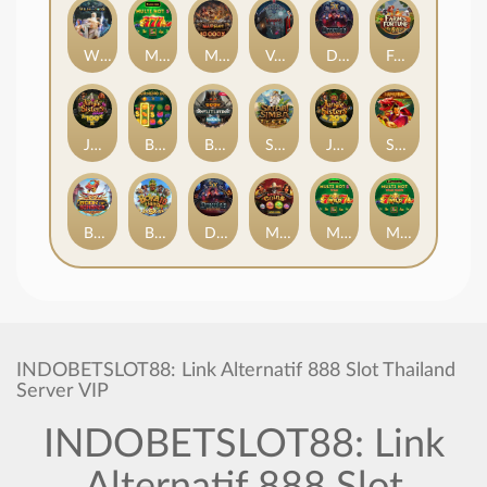
Wild & Gods
MultiHot5
Mad Slot
Vampires
Dracula's Fortune
Farm's Fortune
Jungle Sisters Deluxe
Burning Ice
Book of Futuria
Safari Simba
Jungle Sisters
Samurai
Book Of Bonanza
Boka Jamba 10
Dracula's Fortune Halloween Edition
Mariachi Coins
Multi Hot 5 Wild
Multi Hot Wild Ways
INDOBETSLOT88: Link Alternatif 888 Slot Thailand
Server VIP
INDOBETSLOT88: Link