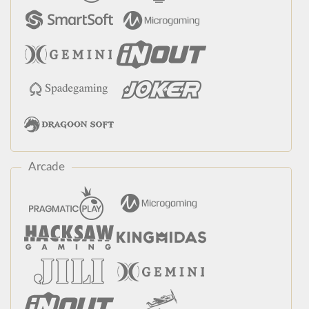
Arcade