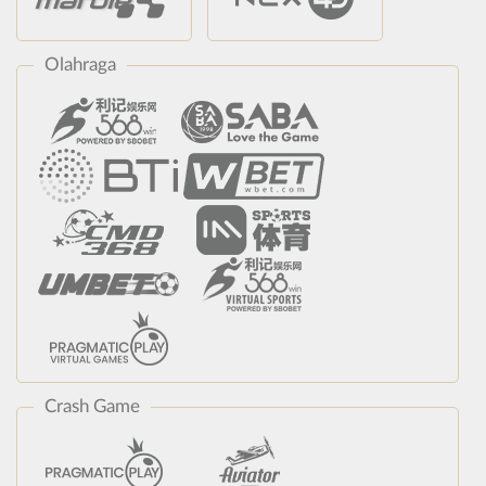
Olahraga
Crash Game