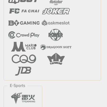
E-Sports