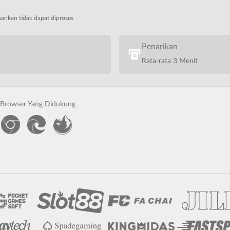
arikan tidak dapat diproses
Penarikan
Rata-rata 3 Menit
Browser Yang Didukung