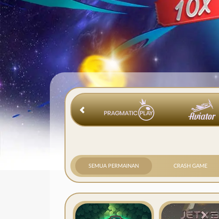
SEMUA PERMAINAN
CRASH GAME