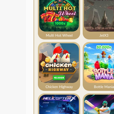
Multi Hot Wheel
JetX3
Chicken Highway
Bottle Mania