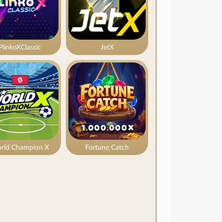
PlinkoXClassic
JetX
rld Champion X
Fortune Catch