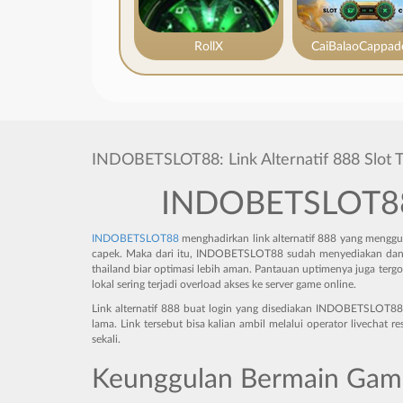
RollX
CaiBalaoCappad
INDOBETSLOT88: Link Alternatif 888 Slot T
INDOBETSLOT88: L
INDOBETSLOT88
menghadirkan link alternatif 888 yang mengguna
capek. Maka dari itu, INDOBETSLOT88 sudah menyediakan dan memil
thailand biar optimasi lebih aman. Pantauan uptimenya juga tergo
lokal sering terjadi overload akses ke server game online.
Link alternatif 888 buat login yang disediakan INDOBETSLOT88 
lama. Link tersebut bisa kalian ambil melalui operator livecha
sekali.
Keunggulan Bermain Game