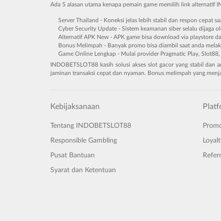
Ada 5 alasan utama kenapa pemain game memilih link alternatif 
Server Thailand - Koneksi jelas lebih stabil dan respon cepat s
Cyber Security Update - Sistem keamanan siber selalu dijaga ol
Alternatif APK New - APK game bisa download via playstore d
Bonus Melimpah - Banyak promo bisa diambil saat anda melaku
Game Online Lengkap - Mulai provider Pragmatic Play, Slot88,
INDOBETSLOT88 kasih solusi akses slot gacor yang stabil dan an
jaminan transaksi cepat dan nyaman. Bonus melimpah yang menjadi
Kebijaksanaan
Plat
Tentang INDOBETSLOT88
Promo
Responsible Gambling
Loyalt
Pusat Bantuan
Referr
Syarat dan Ketentuan