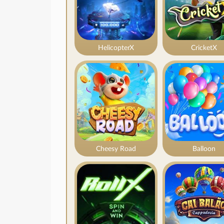
HelicopterX
CricketX
Cheesy Road
Balloon