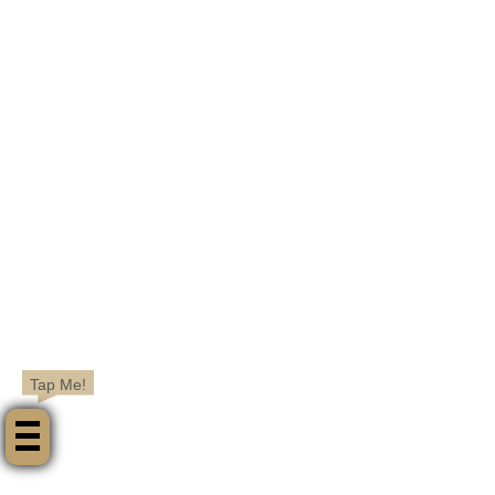
Tap Me!