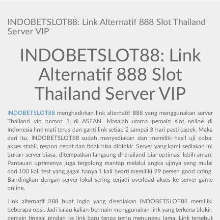
INDOBETSLOT88: Link Alternatif 888 Slot Thailand
Server VIP
INDOBETSLOT88: Link
Alternatif 888 Slot
Thailand Server VIP
INDOBETSLOT88
menghadirkan link alternatif 888 yang menggunakan server
Thailand vip nomor 1 di ASEAN. Masalah utama pemain slot online di
Indonesia link mati terus dan ganti link setiap 2 sampai 3 hari pasti capek. Maka
dari itu, INDOBETSLOT88 sudah menyediakan dan memiliki hasil uji coba:
akses stabil, respon cepat dan tidak bisa diblokir. Server yang kami sediakan ini
bukan server biasa, ditempatkan langsung di thailand biar optimasi lebih aman.
Pantauan uptimenya juga tergolong mantap melalui angka ujinya yang mulai
dari 100 kali test yang gagal hanya 1 kali bearti memiliki 99 persen good rating.
Bandingkan dengan server lokal sering terjadi overload akses ke server game
online.
Link alternatif 888 buat login yang disediakan INDOBETSLOT88 memiliki
beberapa opsi. Jadi kalau kalian bermain menggunakan link yang terkena blokir,
pemain tinggal pindah ke link baru tanpa perlu menunggu lama. Link tersebut