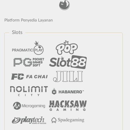
Platform Penyedia Layanan
Slots